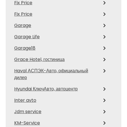
Fix Price
Fix Price
Garage
Garage Life
Garage18
Grace Hotel, гостиница
Haval АСПЭК-Авто, официальный
дилер
Hyundai КлючАвто, автоцентр
Inter avto
Jdm service
KM-Service