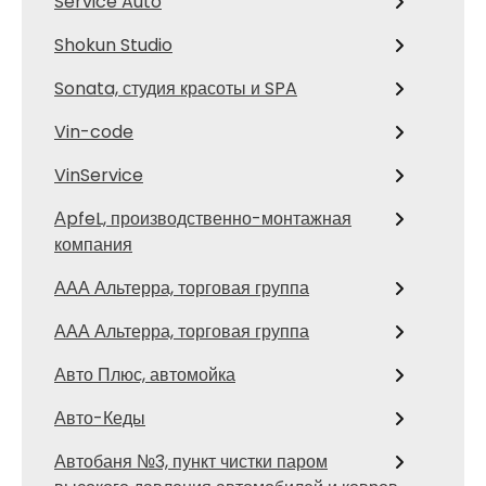
Service Auto
Shokun Studio
Sonata, студия красоты и SPA
Vin-code
VinService
АpfeL, производственно-монтажная
компания
ААА Альтерра, торговая группа
ААА Альтерра, торговая группа
Авто Плюс, автомойка
Авто-Кеды
Автобаня №3, пункт чистки паром