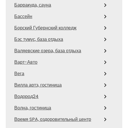
Барракуда, сауна
Бассейн
Борский Губернский колледж
Бэс тумус, база отдыха
Валяевские озера, база отдыха
Варт-Авто
Вега
Вилла артэ, гостиница
Водород24
Волна, гостиница
Время SPA, оздоровительный центр