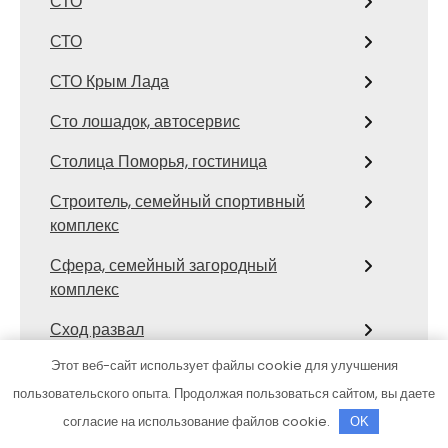
СТО
СТО
СТО Крым Лада
Сто лошадок, автосервис
Столица Поморья, гостиница
Строитель, семейный спортивный
комплекс
Сфера, семейный загородный
комплекс
Сход развал
Этот веб-сайт использует файлы cookie для улучшения
Сход-развал, Шиномонтаж
пользовательского опыта. Продолжая пользоваться сайтом, вы даете
Сывлах, Баня №3
согласие на использование файлов cookie.
OK