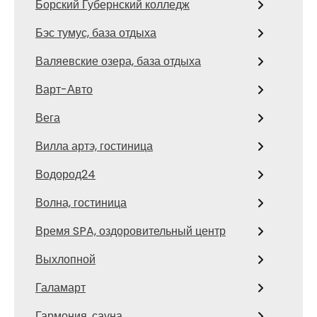
Борский Губернский колледж
Бэс тумус, база отдыха
Валяевские озера, база отдыха
Варт-Авто
Вега
Вилла артэ, гостиница
Водород24
Волна, гостиница
Время SPA, оздоровительный центр
Выхлопной
Галамарт
Гармония, сауна