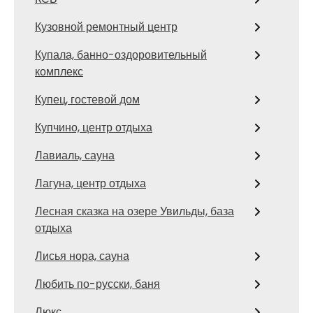
Кузовной ремонтный центр
Купала, банно-оздоровительный
комплекс
Купец, гостевой дом
Купчино, центр отдыха
Лавиаль, сауна
Лагуна, центр отдыха
Лесная сказка на озере Увильды, база
отдыха
Лисья нора, сауна
Любить по-русски, баня
Люкс