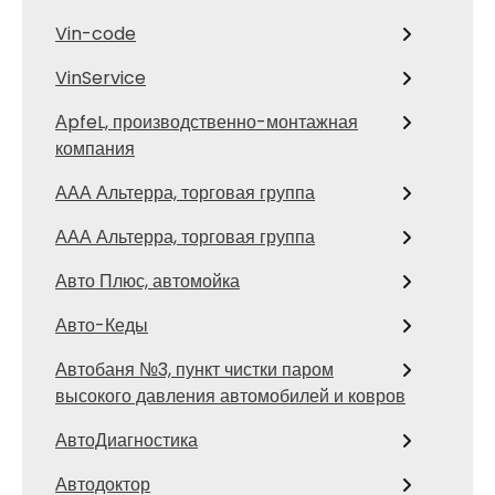
Vin-code
VinService
АpfeL, производственно-монтажная
компания
ААА Альтерра, торговая группа
ААА Альтерра, торговая группа
Авто Плюс, автомойка
Авто-Кеды
Автобаня №3, пункт чистки паром
высокого давления автомобилей и ковров
АвтоДиагностика
Автодоктор