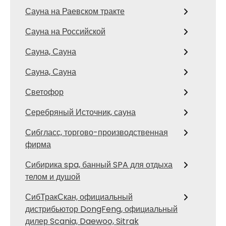
Сауна на Раевском тракте
Сауна на Российской
Сауна, Сауна
Сауна, Сауна
Светофор
Серебряный Источник, сауна
Сибгласс, торгово-производственная
фирма
Сибирика spa, банный SPA для отдыха
телом и душой
СибТракСкан, официальный
дистрибьютор DongFeng, официальный
дилер Scania, Daewoo, Sitrak