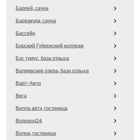
Барлей, сауна
Барракуда, сауна
Бассейн
Борский Губернский колледж
Бэс тумус, база отдыха
Валяевские озера, база отдыха
Варт-Авто
Вега
Вилла артэ, гостиница
Водород24
Волна, гостиница