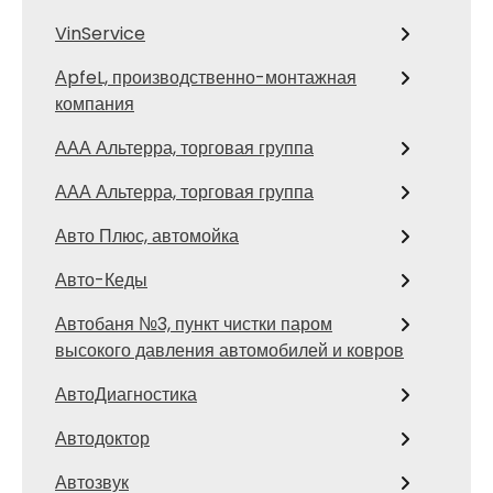
VinService
АpfeL, производственно-монтажная
компания
ААА Альтерра, торговая группа
ААА Альтерра, торговая группа
Авто Плюс, автомойка
Авто-Кеды
Автобаня №3, пункт чистки паром
высокого давления автомобилей и ковров
АвтоДиагностика
Автодоктор
Автозвук