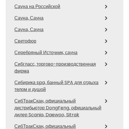
Сауна на Российской
Сауна, Сауна
Сауна, Сауна
Светофор
Серебряный Источник, сауна
Сибгласс, торгово-производственная
фирма
Сибирика spa, банный SPA для отдыха
телом и душой
СибТракСкан, официальный
дистрибьютор DongFeng, официальный
дилер Scania, Daewoo, Sitrak
СибТракСкан, официальный