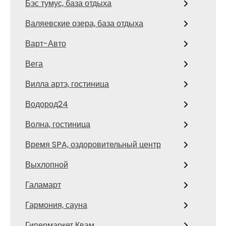
Бэс тумус, база отдыха
Валяевские озера, база отдыха
Варт-Авто
Вега
Вилла артэ, гостиница
Водород24
Волна, гостиница
Время SPA, оздоровительный центр
Выхлопной
Галамарт
Гармония, сауна
Гипермаркет Квам