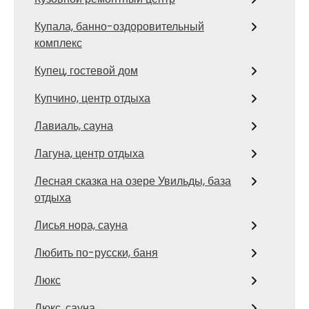
Купала, банно-оздоровительный
комплекс
Купец, гостевой дом
Купчино, центр отдыха
Лавиаль, сауна
Лагуна, центр отдыха
Лесная сказка на озере Увильды, база
отдыха
Лисья нора, сауна
Любить по-русски, баня
Люкс
Люкс, сауна