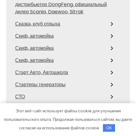
дистрибьютор DongFeng, официальный
дилер Scania, Daewoo, Sitrak
Сказка, клуб отдыха
Скиф, автомойка
Скиф, автомойка
Скиф, автомойка
Старт Авто, Автошкола
Стартеры генераторы
СТО
СТО
Этот веб-сайт использует файлы cookie для улучшения
пользовательского опыта. Продолжая пользоваться сайтом, вы даете
СТО Крым Лада
согласие на использование файлов cookie.
OK
Сто лошадок, автосервис