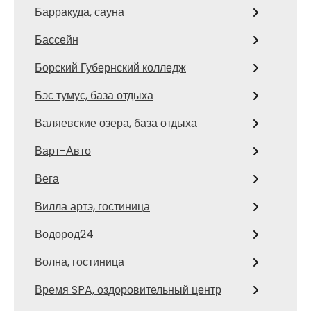
Барракуда, сауна
Бассейн
Борский Губернский колледж
Бэс тумус, база отдыха
Валяевские озера, база отдыха
Варт-Авто
Вега
Вилла артэ, гостиница
Водород24
Волна, гостиница
Время SPA, оздоровительный центр