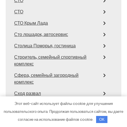
СТО
СТО
СТО Крым Лада
Сто лошадок, автосервис
Столица Поморья, гостиница
Строитель, семейный спортивный
комплекс
Сфера, семейный загородный
комплекс
Сход развал
Этот веб-сайт использует файлы cookie для улучшения
Сход-развал, Шиномонтаж
пользовательского опыта. Продолжая пользоваться сайтом, вы даете
Сывлах, Баня №3
согласие на использование файлов cookie.
OK