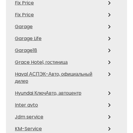
Fix Price
Fix Price
Garage
Garage Life
Garage18
Grace Hotel, гостиница
Haval АСПЭК-Авто, официальный
дилер
Hyundai КлючАвто, автоцентр
Inter avto
Jdm service
KM-Service