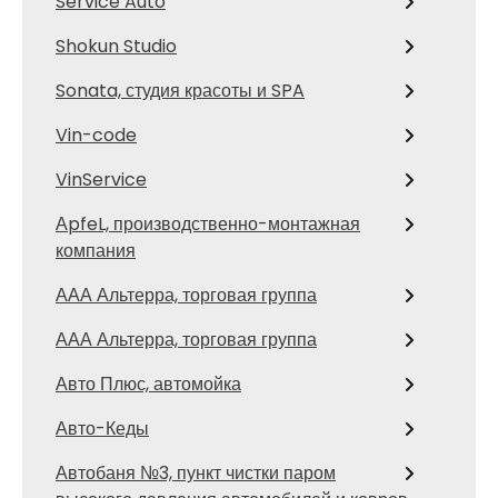
Service Auto
Shokun Studio
Sonata, студия красоты и SPA
Vin-code
VinService
АpfeL, производственно-монтажная
компания
ААА Альтерра, торговая группа
ААА Альтерра, торговая группа
Авто Плюс, автомойка
Авто-Кеды
Автобаня №3, пункт чистки паром