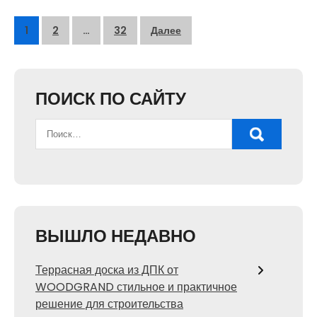
Пагинация
1
2
…
32
Далее
записей
ПОИСК ПО САЙТУ
ВЫШЛО НЕДАВНО
Террасная доска из ДПК от
WOODGRAND стильное и практичное
решение для строительства