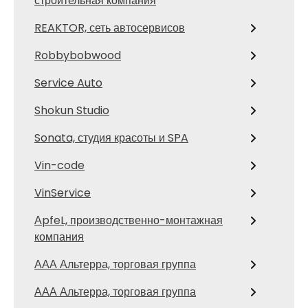
строительная компания
REAKTOR, сеть автосервисов
Robbybobwood
Service Auto
Shokun Studio
Sonata, студия красоты и SPA
Vin-code
VinService
АpfeL, производственно-монтажная
компания
ААА Альтерра, торговая группа
ААА Альтерра, торговая группа