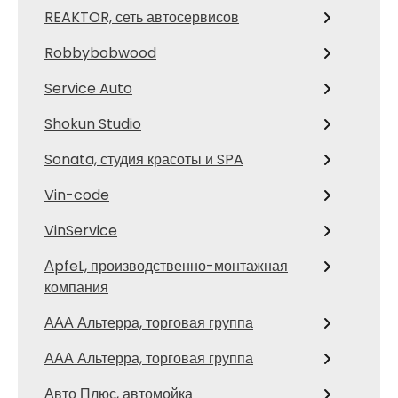
REAKTOR, сеть автосервисов
Robbybobwood
Service Auto
Shokun Studio
Sonata, студия красоты и SPA
Vin-code
VinService
АpfeL, производственно-монтажная
компания
ААА Альтерра, торговая группа
ААА Альтерра, торговая группа
Авто Плюс, автомойка