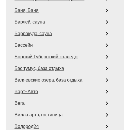
Баня, Баня
Барлей, сауна
Барракуда, сауна
Бассейн
Борский Губернский колледж
Бэс тумус, база отдыха
Валяевские озера, база отдыха
Варт-Авто
Вега
Вилла артэ, гостиница
Водород24