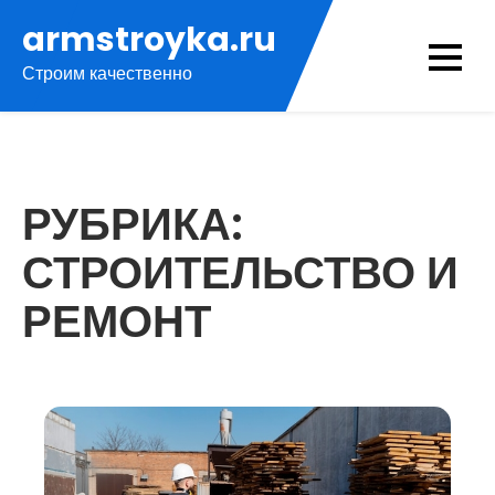
Перейти
armstroyka.ru
к
Строим качественно
содержимому
РУБРИКА:
СТРОИТЕЛЬСТВО И
РЕМОНТ