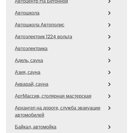
Автоцентр На Бетонной
Автошкола
Автошкола Автополис
Автоэлектрик 1224 вольта
Автоэлектрика
Адель, сауна
Азия, сауна
Акварай, сауна
АртМассив, столярная мастерская
Архангел на дороге, служба эвакуации
автомобилей
Байкал, автомойка