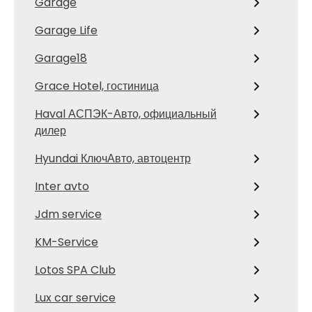
Garage
Garage Life
Garage18
Grace Hotel, гостиница
Haval АСПЭК-Авто, официальный
дилер
Hyundai КлючАвто, автоцентр
Inter avto
Jdm service
KM-Service
Lotos SPA Club
Lux car service