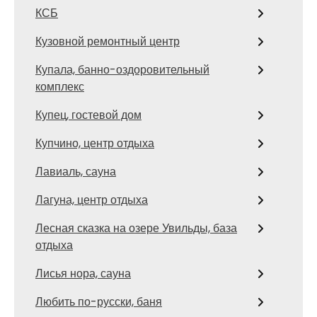
КСБ
Кузовной ремонтный центр
Купала, банно-оздоровительный
комплекс
Купец, гостевой дом
Купчино, центр отдыха
Лавиаль, сауна
Лагуна, центр отдыха
Лесная сказка на озере Увильды, база
отдыха
Лисья нора, сауна
Любить по-русски, баня