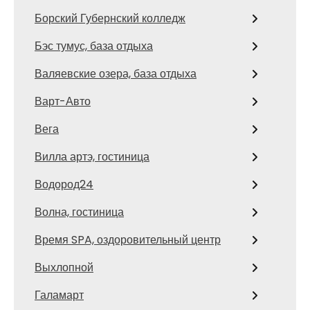
Борский Губернский колледж
Бэс тумус, база отдыха
Валяевские озера, база отдыха
Варт-Авто
Вега
Вилла артэ, гостиница
Водород24
Волна, гостиница
Время SPA, оздоровительный центр
Выхлопной
Галамарт