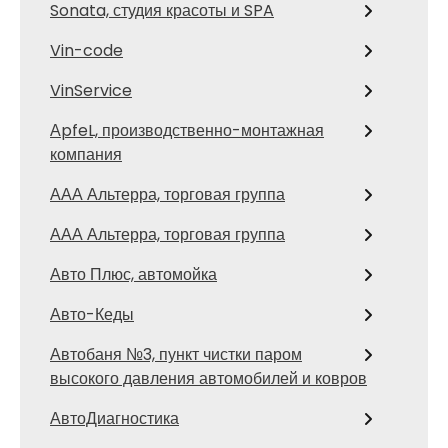
Sonata, студия красоты и SPA
Vin-code
VinService
АpfeL, производственно-монтажная
компания
ААА Альтерра, торговая группа
ААА Альтерра, торговая группа
Авто Плюс, автомойка
Авто-Кеды
Автобаня №3, пункт чистки паром
высокого давления автомобилей и ковров
АвтоДиагностика