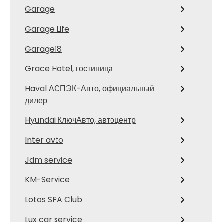
Garage
Garage Life
Garage18
Grace Hotel, гостиница
Haval АСПЭК-Авто, официальный
дилер
Hyundai КлючАвто, автоцентр
Inter avto
Jdm service
KM-Service
Lotos SPA Club
Lux car service