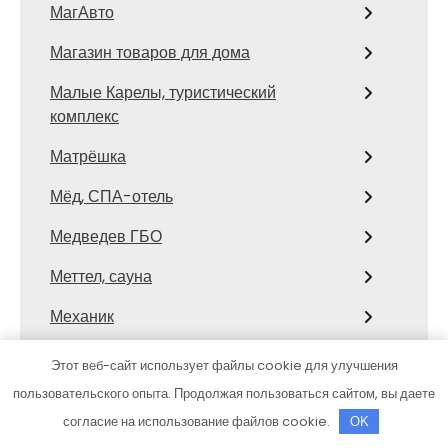
МагАвто
Магазин товаров для дома
Малые Карелы, туристический
комплекс
Матрёшка
Мёд, СПА-отель
Медведев ГБО
Меттел, сауна
Механик
Микрон, торгово-производственная
Этот веб-сайт использует файлы cookie для улучшения
компания
пользовательского опыта. Продолжая пользоваться сайтом, вы даете
Мир дверей, склад
согласие на использование файлов cookie.
OK