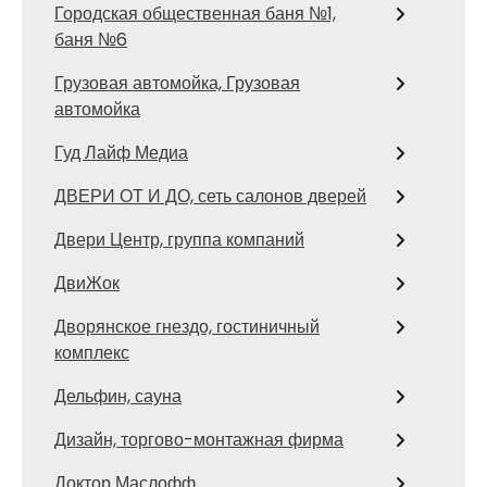
Городская общественная баня №1,
баня №6
Грузовая автомойка, Грузовая
автомойка
Гуд Лайф Медиа
ДВЕРИ ОТ И ДО, сеть салонов дверей
Двери Центр, группа компаний
ДвиЖок
Дворянское гнездо, гостиничный
комплекс
Дельфин, сауна
Дизайн, торгово-монтажная фирма
Доктор Маслофф