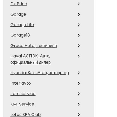
Fix Price
Garage
Garage Life
Garage18
Grace Hotel, гостиница
Haval АСПЭК-Авто,
официальный дилер
Hyundai КлючАвто, автоцентр
Inter avto
Jdm service
KM-Service
Lotos SPA Club