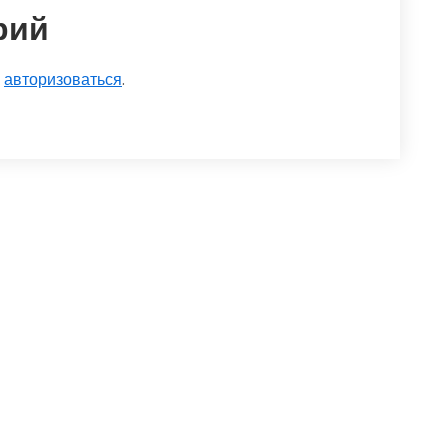
рий
о
авторизоваться
.