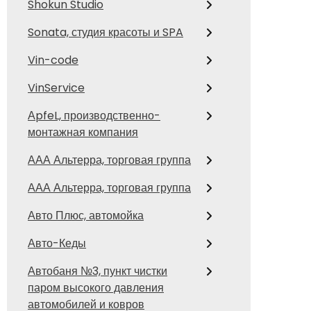
Shokun Studio
Sonata, студия красоты и SPA
Vin-code
VinService
АpfeL, производственно-
монтажная компания
ААА Альтерра, торговая группа
ААА Альтерра, торговая группа
Авто Плюс, автомойка
Авто-Кеды
Автобаня №3, пункт чистки
паром высокого давления
автомобилей и ковров