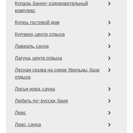
Купала, банно-оздоровительный
комплекс
Купец, гостевой дом
Купчино, центр отдыха
Лавиаль, сауна
Лагуна, центр отдыха
Лесная сказка на озере Увильды, база
отдыха
Лисья нора, сауна
Любить по-русски, баня
Люкс
Люкс, сауна