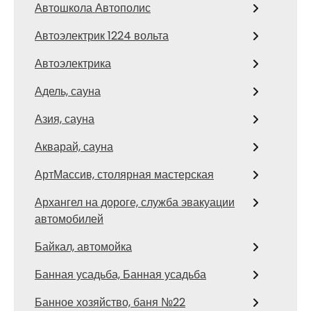
Автошкола Автополис
Автоэлектрик 1224 вольта
Автоэлектрика
Адель, сауна
Азия, сауна
Акварай, сауна
АртМассив, столярная мастерская
Архангел на дороге, служба эвакуации
автомобилей
Байкал, автомойка
Банная усадьба, Банная усадьба
Банное хозяйство, баня №22