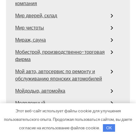
компания
Мир дверей, склад
Мир чистоты
Мираж, сауна
Мобистрой, производственно-торговая
фирма
Мой авто, автосервис по ремонту и
обслуживанию японских автомобилей
Мойдодыр, автомойка
Молодежный
Этот веб-сайт использует файлы cookie для улучшения
Мотор
пользовательского опыта. Продолжая пользоваться сайтом, вы даете
МТ-Профи
согласие на использование файлов cookie.
OK