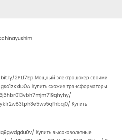
nachinayushim
/bit.ly/2PLl7Ep Мощный электрошокер своими
gsa1zKxiD0A Купить схожие трансформаторы
z5j5hbr013vbh7mjm719qhyhy/
3yklr2w83tph3e5ws5qfhbaj0/ Купить
iq9gwdgdu0v/ Купить высоковольтные