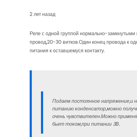
2 лет назад
Реле с одной группой нормально-замкнутыми 
провод,20-30 витков.Один конец провода к одн
питания к оставшемуся контакту.
Подаем постоянное напряжение,и н
питанию конденсатор,можно получ
очень чувствителен.Можно применя
бьет током,при питании 3В.