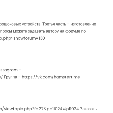
рошоковых устройств. Третья часть – изготовление
опросы можете задавать автору на форуме по
dex.php?showforum=130
nstagram –
/ Группа – https://vk.com/hamstertime
um/viewtopic.php?f=27&p=11024#p11024 Заказать