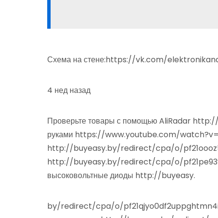
Схема на стене:https://vk.com/elektronika
4 нед назад
Проверьте товары с помощью AliRadar http:/
руками https://www.youtube.com/watch?v=
http://buyeasy.by/redirect/cpa/o/pf21ooo
http://buyeasy.by/redirect/cpa/o/pf21pe9
высоковольтные диоды http://buyeasy.
by/redirect/cpa/o/pf21qjyo0df2uppghtmn4