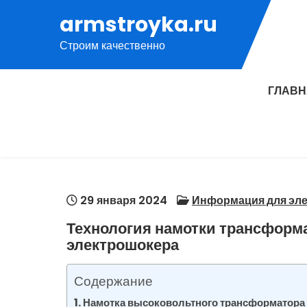
Перейти
armstroyka.ru
к
Строим качественно
содержимому
ГЛАВ
29 января 2024
Информация для эле
Технология намотки трансформ
электрошокера
Содержание
Намотка высоковольтного трансформатора 