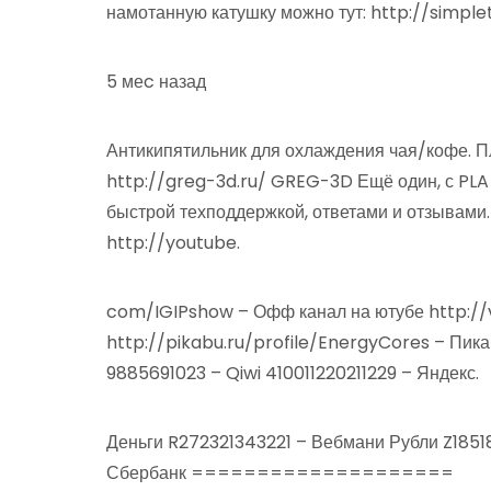
намотанную катушку можно тут: http://simple
5 меc назад
Антикипятильник для охлаждения чая/кофе. П
http://greg-3d.ru/ GREG-3D Ещё один, с PLA 
быстрой техподдержкой, ответами и отзывами
http://youtube.
com/IGIPshow – Офф канал на ютубе http://
http://pikabu.ru/profile/EnergyCores –
9885691023 – Qiwi 410011220211229 – Яндекс.
Деньги R272321343221 – Вебмани Рубли Z185
Сбербанк ====================