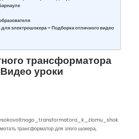
 Барнауле
образователя
 для электрошокера – Подборка отличного видео
тного трансформатора
 Видео уроки
vysokovoltnogo_transformatora_k_zlomu_shok
амотать трансформатор для злого шокера,