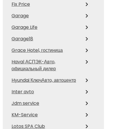
Fix Price
Garage
Garage Life
Garage18
Grace Hotel, гостиница
Haval АСПЭК-Авто,
официальный дилер
Hyundai КлючАвто, автоцентр
Inter avto
Jdm service
KM-Service
Lotos SPA Club