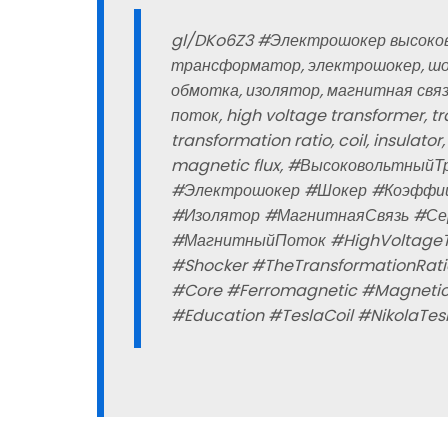
gl/DKo6Z3 #Электрошокер высоко
трансформатор, электрошокер, шо
обмотка, изолятор, магнитная свя
поток, high voltage transformer, tr
transformation ratio, coil, insulato
magnetic flux, #Высоковольтный
#Электрошокер #Шокер #Коэффи
#Изолятор #МагнитнаяСвязь #Се
#МагнитныйПоток #HighVoltageTr
#Shocker #TheTransformationRati
#Core #Ferromagnetic #MagneticF
#Education #TeslaCoil #NikolaTe