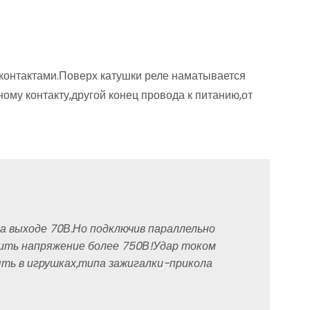
контактами.Поверх катушки реле наматывается
ому контакту,другой конец провода к питанию,от
а выходе 70В.Но подключив параллельно
ить напряжение более 750В!Удар током
ть в игрушках,типа зажигалки-прикола