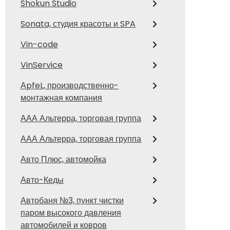
Shokun Studio
Sonata, студия красоты и SPA
Vin-code
VinService
АpfeL, производственно-
монтажная компания
ААА Альтерра, торговая группа
ААА Альтерра, торговая группа
Авто Плюс, автомойка
Авто-Кеды
Автобаня №3, пункт чистки
паром высокого давления
автомобилей и ковров