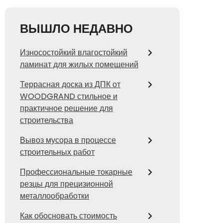
ВЫШЛО НЕДАВНО
Износостойкий влагостойкий
ламинат для жилых помещений
Террасная доска из ДПК от
WOODGRAND стильное и
практичное решение для
строительства
Вывоз мусора в процессе
строительных работ
Профессиональные токарные
резцы для прецизионной
металлообработки
Как обосновать стоимость