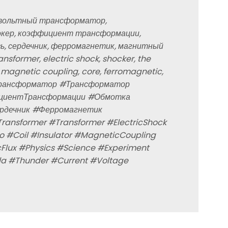
вольтный трансформатор,
кер, коэффициент трансформации,
зь, сердечник, ферромагнетик, магнитный
ansformer, electric shock, shocker, the
r, magnetic coupling, core, ferromagnetic,
Трансформатор #Трансформатор
циентТрансформации #Обмотка
рдечник #Ферромагнетик
ansformer #Transformer #ElectricShock
o #Coil #Insulator #MagneticCoupling
lux #Physics #Science #Experiment
sla #Thunder #Current #Voltage