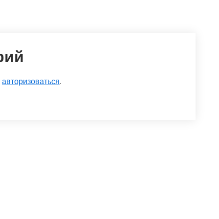
рий
о
авторизоваться
.