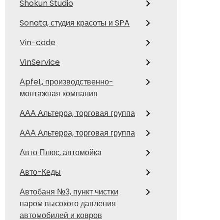
Shokun Studio
Sonata, студия красоты и SPA
Vin-code
VinService
АpfeL, производственно-
монтажная компания
ААА Альтерра, торговая группа
ААА Альтерра, торговая группа
Авто Плюс, автомойка
Авто-Кеды
Автобаня №3, пункт чистки
паром высокого давления
автомобилей и ковров