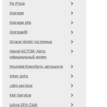
Fix Price
Garage
Garage Life
Garage18
Grace Hotel, гостиница
Haval АСПЭК-Авто,
официальный дилер
Hyundai КлючАвто, автоцентр
Inter avto
Jdm service
KM-Service
Lotos SPA Club