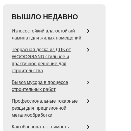
ВЫШЛО НЕДАВНО
Износостойкий влагостойкий
ламинат для жилых помещений
Террасная доска из ДПК от
WOODGRAND стильное и
практичное решение для
строительства
Вывоз мусора в процессе
строительных работ
Профессиональные токарные
резцы для прецизионной
металлообработки
Как обосновать стоимость