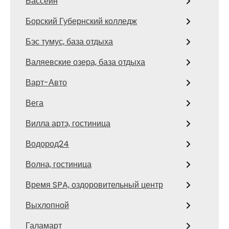
Бассейн
Борский Губернский колледж
Бэс тумус, база отдыха
Валяевские озера, база отдыха
Варт-Авто
Вега
Вилла артэ, гостиница
Водород24
Волна, гостиница
Время SPA, оздоровительный центр
Выхлопной
Галамарт