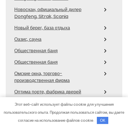
Новоcкан, официальный дилер
Dongfeng, Sitrak, Scania
Новый берег, база отдыха
Оазис, сауна
Общественная баня
Общественная баня
Омские окна, торгово-
производственная фирма
Оптима порте, фабрика дверей
Орбита, гостиничный комплекс
Этот веб-сайт использует файлы cookie для улучшения
пользовательского опыта. Продолжая пользоваться сайтом, вы даете
От зари до зари
согласие на использование файлов cookie.
OK
Парадис, отель