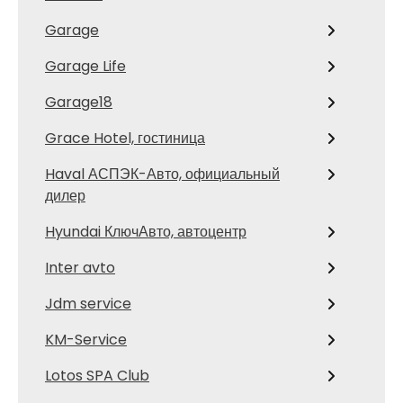
Garage
Garage Life
Garage18
Grace Hotel, гостиница
Haval АСПЭК-Авто, официальный
дилер
Hyundai КлючАвто, автоцентр
Inter avto
Jdm service
KM-Service
Lotos SPA Club