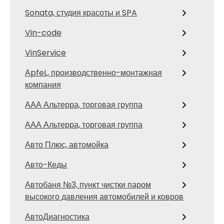
Sonata, студия красоты и SPA
Vin-code
VinService
АpfeL, производственно-монтажная
компания
ААА Альтерра, торговая группа
ААА Альтерра, торговая группа
Авто Плюс, автомойка
Авто-Кеды
Автобаня №3, пункт чистки паром
высокого давления автомобилей и ковров
АвтоДиагностика