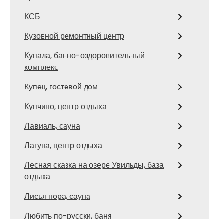
КСБ
Кузовной ремонтный центр
Купала, банно-оздоровительный
комплекс
Купец, гостевой дом
Купчино, центр отдыха
Лавиаль, сауна
Лагуна, центр отдыха
Лесная сказка на озере Увильды, база
отдыха
Лисья нора, сауна
Любить по-русски, баня