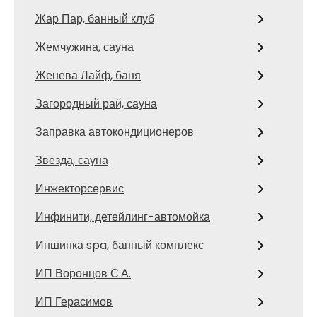
Жар Пар, банный клуб
Жемчужина, сауна
Женева Лайф, баня
Загородный рай, сауна
Заправка автокондиционеров
Звезда, сауна
Инжекторсервис
Инфинити, детейлинг-автомойка
Иншинка spa, банный комплекс
ИП Воронцов С.А.
ИП Герасимов