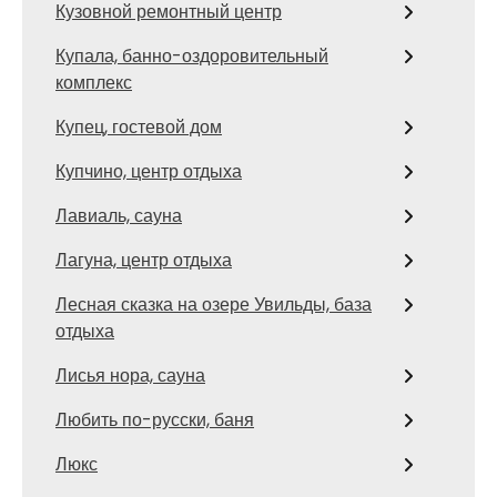
Кузовной ремонтный центр
Купала, банно-оздоровительный
комплекс
Купец, гостевой дом
Купчино, центр отдыха
Лавиаль, сауна
Лагуна, центр отдыха
Лесная сказка на озере Увильды, база
отдыха
Лисья нора, сауна
Любить по-русски, баня
Люкс