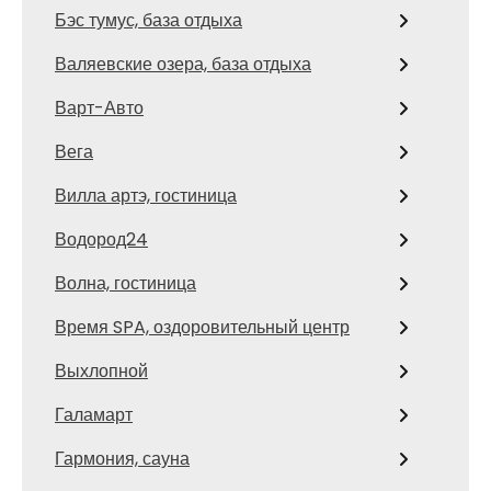
Бэс тумус, база отдыха
Валяевские озера, база отдыха
Варт-Авто
Вега
Вилла артэ, гостиница
Водород24
Волна, гостиница
Время SPA, оздоровительный центр
Выхлопной
Галамарт
Гармония, сауна