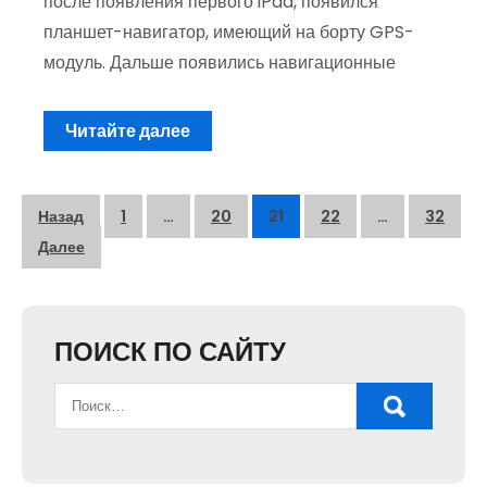
после появления первого iPad, появился
планшет-навигатор, имеющий на борту GPS-
модуль. Дальше появились навигационные
Читайте далее
Пагинация
Назад
1
…
20
21
22
…
32
записей
Далее
ПОИСК ПО САЙТУ