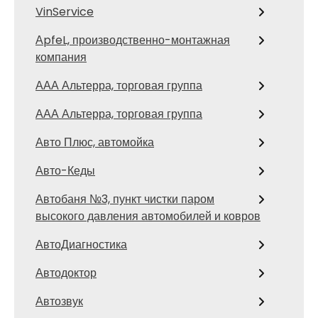
VinService
АpfeL, производственно-монтажная
компания
ААА Альтерра, торговая группа
ААА Альтерра, торговая группа
Авто Плюс, автомойка
Авто-Кеды
Автобаня №3, пункт чистки паром
высокого давления автомобилей и ковров
АвтоДиагностика
Автодоктор
Автозвук