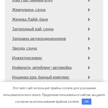
Жар Пар, банный клуб
Жемчужина, сауна
Женева Лайф, баня
Загородный рай, сауна
Заправка автокондиционеров
Звезда, сауна
Инжекторсервис
Инфинити, детейлинг-автомойка
Иншинка spa, банный комплекс
ИП Воронцов С.А.
Этот веб-сайт использует файлы cookie для улучшения
пользовательского опыта. Продолжая пользоваться сайтом, вы даете
ИП Герасимов
согласие на использование файлов cookie.
OK
КамАЗ