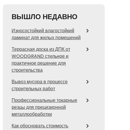
ВЫШЛО НЕДАВНО
Износостойкий влагостойкий
ламинат для жилых помещений
Террасная доска из ДПК от
WOODGRAND стильное и
практичное решение для
строительства
Вывоз мусора в процессе
строительных работ
Профессиональные токарные
резцы для прецизионной
металлообработки
Как обосновать стоимость