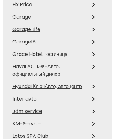
Fix Price
Garage
Garage Life
Garage18
Grace Hotel, гостиница
Haval АСПЭК-Авто,
официальный дилер
Hyundai КлючАвто, автоцентр
Inter avto
Jdm service
KM-Service
Lotos SPA Club