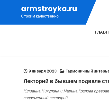
Перейти
armstroyka.ru
к
Строим качественно
содержимому
ГЛАВ
9 января 2023
Гармоничный интерь
Лекторий в бывшем подвале ст
Юлианна Никулина и Марина Козлова преврат
современный лекторий.