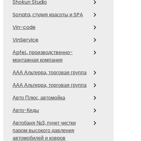
Shokun Studio
Sonata, студия красоты и SPA
Vin-code
VinService
АpfeL, производственно-
монтажная компания
ААА Альтерра, торговая группа
ААА Альтерра, торговая группа
Авто Плюс, автомойка
Авто-Кеды
Автобаня №3, пункт чистки
паром высокого давления
автомобилей и ковров