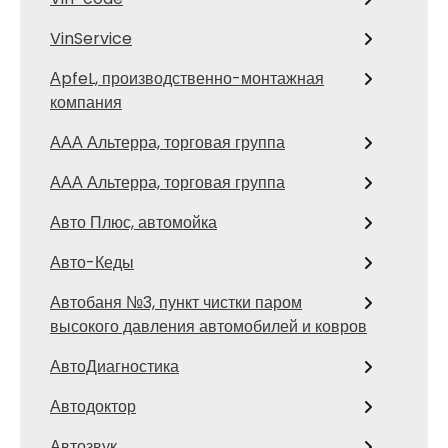
VinService
АpfeL, производственно-монтажная
компания
ААА Альтерра, торговая группа
ААА Альтерра, торговая группа
Авто Плюс, автомойка
Авто-Кеды
Автобаня №3, пункт чистки паром
высокого давления автомобилей и ковров
АвтоДиагностика
Автодоктор
Автозвук