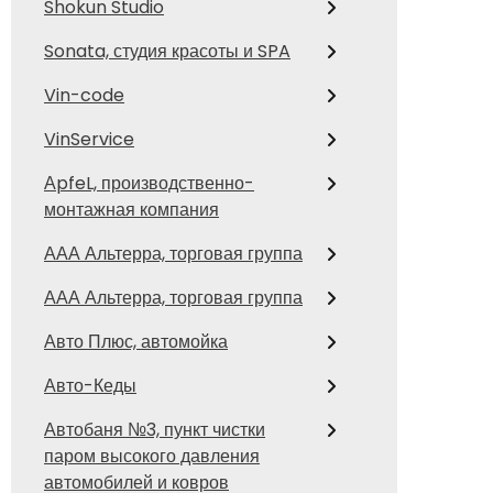
Shokun Studio
Sonata, студия красоты и SPA
Vin-code
VinService
АpfeL, производственно-
монтажная компания
ААА Альтерра, торговая группа
ААА Альтерра, торговая группа
Авто Плюс, автомойка
Авто-Кеды
Автобаня №3, пункт чистки
паром высокого давления
автомобилей и ковров