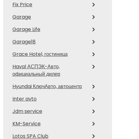
Fix Price
Garage
Garage Life
Garage18
Grace Hotel, гостиница
Haval АСПЭК-Авто,
официальный дилер
Hyundai КлючАвто, автоцентр
Inter avto
Jdm service
KM-Service
Lotos SPA Club