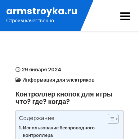
Перейти
armstroyka.ru
к
Строим качественно
содержимому
29 января 2024
Информация для электриков
Контроллер кнопок для игры
что? где? когда?
Содержание
Использование беспроводного
контроллера