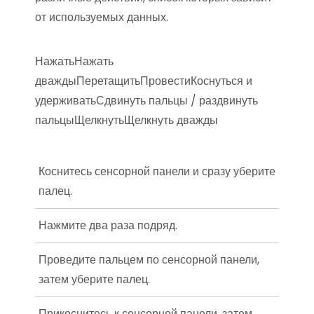
от используемых данных.
НажатьНажать
дваждыПеретащитьПровестиКоснуться и
удерживатьСдвинуть пальцы / раздвинуть
пальцыЩелкнутьЩелкнуть дважды
Коснитесь сенсорной панели и сразу уберите
палец.
Нажмите два раза подряд.
Проведите пальцем по сенсорной панели,
затем уберите палец.
Прикоснитесь к сенсорной панели, затем