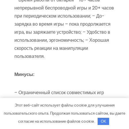
непрерывной беспроводной игры и 20+ часов
при периодическом использовании; – До-
зарядка во время игры – пока продолжается
игра, вы заряжаете устройство; – Удобство в
использовании, эргономичность; – Хорошая
скорость реакции на манипуляции
пользователя.
Минусы:
– Ограниченный список совместимых игр
(пользователю всегда хочется больше); – И, в
Этот веб-сайт использует файлы cookie для улучшения
какой-то степени непримечательный дизайн,
пользовательского опыта. Продолжая пользоваться сайтом, вы даете
о который, если честно, становиться чем-то
согласие на использование файлов cookie.
OK
не столь важным, после того как испытаешь