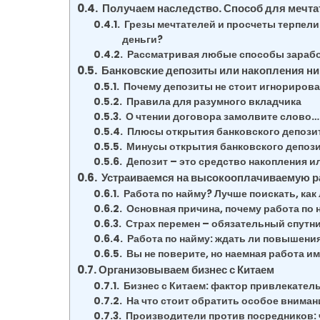
Получаем наследство. Способ для мечта
Грезы мечтателей и просчеты терпел
деньги?
Рассматривая любые способы заработа
Банковские депозиты или накопления ни
Почему депозиты не стоит игнорирова
Правила для разумного вкладчика
О чтении договора замолвите слово…
Плюсы открытия банковского депози
Минусы открытия банковского депоз
Депозит – это средство накопления и
Устраиваемся на высокооплачиваемую раб
Работа по найму? Лучше поискать, как 
Основная причина, почему работа по н
Страх перемен – обязательный спутн
Работа по найму: ждать ли повышения
Вы не поверите, но наемная работа 
Организовываем бизнес с Китаем
Бизнес с Китаем: фактор привлекател
На что стоит обратить особое вниман
Производители против посредников: 