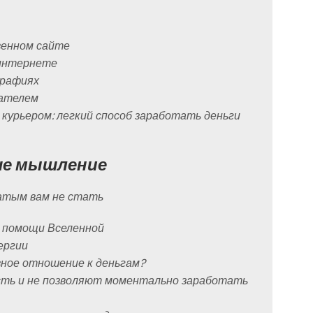
венном сайте
 интернете
графиях
пателем
 курьером: легкий способ заработать деньги
ше мышление
гатым вам не стать
ри помощи Вселенной
ергии
ивное отношение к деньгам?
ость и не позволяют моментально заработать