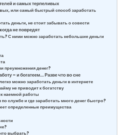
телей и самых терпеливых
ивых, или самый быстрый способ заработать
ть деньги, не стоит забывать о совести
когда не повредят
ть? С ними можно заработать небольшие деньги
та
ита
ли преумножения денег?
оту – и богатеем… Разве что во сне
легко можно заработать деньги в интернете
айму не приводит к богатству
ик наемной работы
 по службе и где заработать много денег быстро?
имеет определенные преимущества
ьности
ие?
что выбрать?