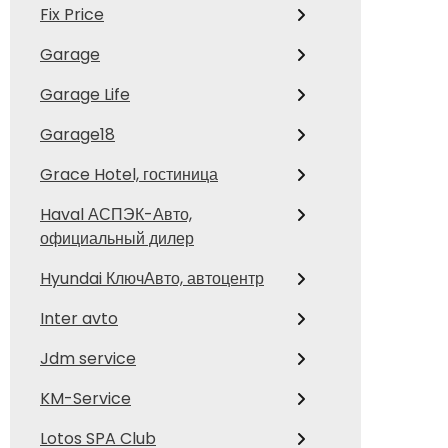
Fix Price
Garage
Garage Life
Garage18
Grace Hotel, гостиница
Haval АСПЭК-Авто,
официальный дилер
Hyundai КлючАвто, автоцентр
Inter avto
Jdm service
KM-Service
Lotos SPA Club