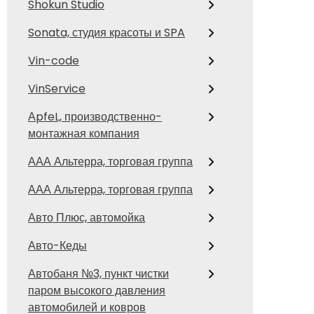
Shokun Studio
Sonata, студия красоты и SPA
Vin-code
VinService
АpfeL, производственно-
монтажная компания
ААА Альтерра, торговая группа
ААА Альтерра, торговая группа
Авто Плюс, автомойка
Авто-Кеды
Автобаня №3, пункт чистки
паром высокого давления
автомобилей и ковров