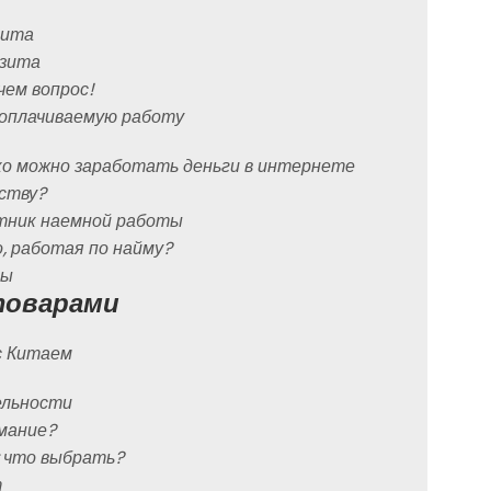
зита
озита
чем вопрос!
ооплачиваемую работу
гко можно заработать деньги в интернете
тству?
утник наемной работы
, работая по найму?
ты
товарами
с Китаем
ельности
имание?
: что выбрать?
т