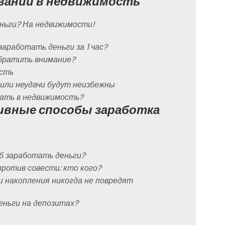
вании в недвижимость
еньги? На недвижимости!
заработать деньги за 1 час?
обратить внимание?
ость
 или неудачи будут неизбежны
овать в недвижимость?
тивные способы заработка
об заработать деньги?
против совести: кто кого?
и накопления никогда не повредят
еньги на депозитах?