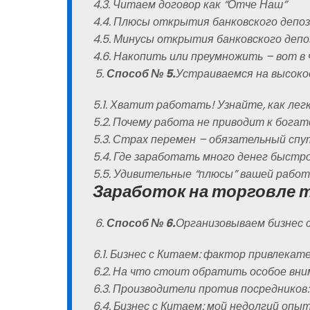
4.3. Читаем договор как “Отче Наш”
4.4. Плюсы открытия банковского депо
4.5. Минусы открытия банковского деп
4.6. Накопить или преумножить – вот в 
Способ № 5.
Устраиваемся на высок
5.1. Хватит работать! Узнайте, как ле
5.2. Почему работа не приводит к бога
5.3. Страх перемен – обязательный сп
5.4. Где заработать много денег быстро
5.5. Удивительные “плюсы” вашей рабо
Заработок на торговле 
Способ № 6.
Организовываем бизнес 
6.1. Бизнес с Китаем: фактор привлекат
6.2. На что стоит обратить особое вн
6.3. Производители против посредников
6.4. Бизнес с Китаем: мой недолгий опы