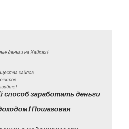
ые деньги на Хайпах?
мущества хайпов
роектов
ывайте!
й способ заработать деньги
доходом! Пошаговая