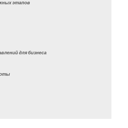
важных этапов
равлений для бизнеса
асоты