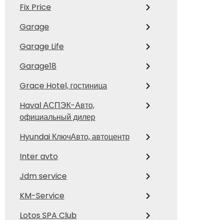
Fix Price
Garage
Garage Life
Garage18
Grace Hotel, гостиница
Haval АСПЭК-Авто,
официальный дилер
Hyundai КлючАвто, автоцентр
Inter avto
Jdm service
KM-Service
Lotos SPA Club