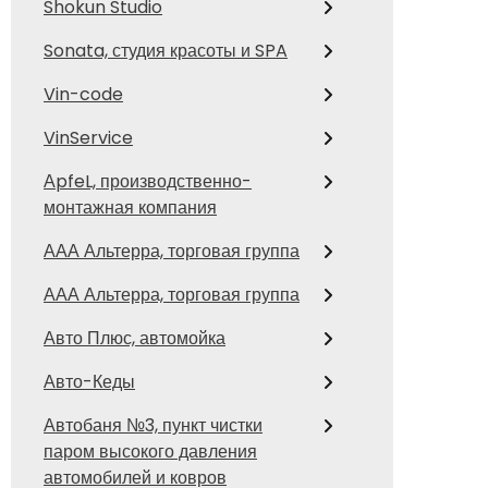
Shokun Studio
Sonata, студия красоты и SPA
Vin-code
VinService
АpfeL, производственно-
монтажная компания
ААА Альтерра, торговая группа
ААА Альтерра, торговая группа
Авто Плюс, автомойка
Авто-Кеды
Автобаня №3, пункт чистки
паром высокого давления
автомобилей и ковров