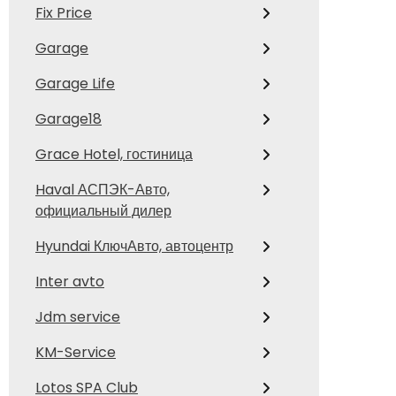
Fix Price
Garage
Garage Life
Garage18
Grace Hotel, гостиница
Haval АСПЭК-Авто,
официальный дилер
Hyundai КлючАвто, автоцентр
Inter avto
Jdm service
KM-Service
Lotos SPA Club