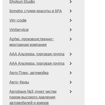
Shokun Studio
Sonata, студия красоты и SPA
Vin-code
VinService
АpfeL, производственно-
монтажная компания
ААА Альтерра, торговая группа
ААА Альтерра, торговая группа
Авто Плюс, автомойка
Авто-Кеды
Автобаня №3, пункт чистки
паром высокого давления
автомобилей и ковров