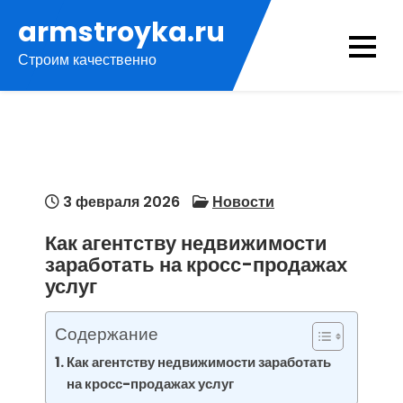
Перейти
armstroyka.ru
к
Строим качественно
содержимому
3 февраля 2026
Новости
Как агентству недвижимости
заработать на кросс-продажах
услуг
Содержание
Как агентству недвижимости заработать
на кросс-продажах услуг