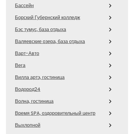
Бассейн
Борский Губернский колледж
Бэс тумус, база отдыха
Валяевские озера, база отдыха
Варт-Авто
Вега
Вилла артэ, гостиница
Водород24
Волна, гостиница
Время SPA, оздоровительный центр
Выхлопной