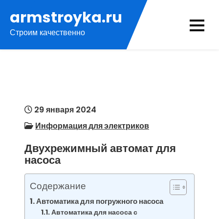
Перейти
armstroyka.ru
к
Строим качественно
содержимому
29 января 2024
Информация для электриков
Двухрежимный автомат для
насоса
Содержание
Автоматика для погружного насоса
Автоматика для насоса с