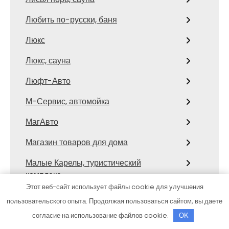
Любить по-русски, баня
Люкс
Люкс, сауна
Люфт-Авто
М-Сервис, автомойка
МагАвто
Магазин товаров для дома
Малые Карелы, туристический
комплекс
Этот веб-сайт использует файлы cookie для улучшения
Матрёшка
пользовательского опыта. Продолжая пользоваться сайтом, вы даете
Мёд, СПА-отель
согласие на использование файлов cookie.
OK