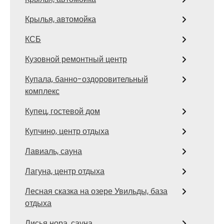
Крылья, автомойка
КСБ
Кузовной ремонтный центр
Купала, банно-оздоровительный
комплекс
Купец, гостевой дом
Купчино, центр отдыха
Лавиаль, сауна
Лагуна, центр отдыха
Лесная сказка на озере Увильды, база
отдыха
Лисья нора, сауна