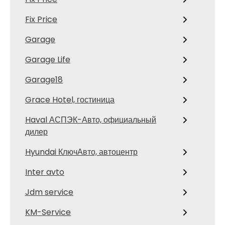
Fix Price
Garage
Garage Life
Garage18
Grace Hotel, гостиница
Haval АСПЭК-Авто, официальный
дилер
Hyundai КлючАвто, автоцентр
Inter avto
Jdm service
KM-Service