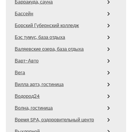
Барракуда, сауна
Бассейн
Борский Губернский колледж
Бэс тумус, база отдыха
Валяевские озера, база отдыха
Варт-Авто
Вега
Вилла артэ, гостиница
Водород24
Волна, гостиница
Время SPA, оздоровительный центр
Выхлопной