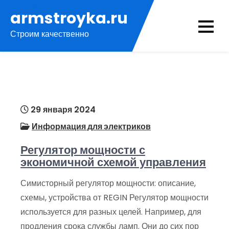
Перейти
armstroyka.ru
к
Строим качественно
содержимому
29 января 2024
Информация для электриков
Регулятор мощности с
экономичной схемой управления
Симисторный регулятор мощности: описание,
схемы, устройства от REGIN Регулятор мощности
используется для разных целей. Например, для
продления срока службы ламп. Они до сих пор