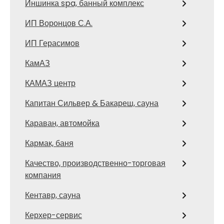
Иншинка spa, банный комплекс
ИП Воронцов С.А.
ИП Герасимов
КамАЗ
КАМАЗ центр
Капитан Сильвер & Бакареш, сауна
Караван, автомойка
Кармак, баня
Качество, производственно-торговая
компания
Кентавр, сауна
Керхер-сервис