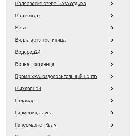
Валяевские озера, база отдыха
Варт-Авто
Вега
Вилла артэ, гостиница
Водород24
Волна, гостиница
Время SPA, оздоровительный центр
Выхлопной
Галамарт
Гармония, сауна
Гипермаркет Квам