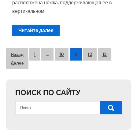
расположена ножка, поддерживающая её в
вертикальном
Читайте далее
Пагинация
Назад
1
…
10
11
12
13
записей
Далее
ПОИСК ПО САЙТУ