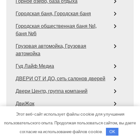
Горное озеро, база отдыха
Городская баня, Городская баня
Городская общественная баня №1,
баня №6
Грузовая автомойка, Грузовая
автомойка
Гуд Лайф Медиа
ДВЕРИ ОТ И ДО, сеть салонов дверей
Двери Центр, группа компаний
ДвиЖок
Этот веб-сайт использует файлы cookie для улучшения
Дворянское гнездо, гостиничный
пользовательского опыта. Продолжая пользоваться сайтом, вы даете
комплекс
согласие на использование файлов cookie.
OK
Дельфин, сауна