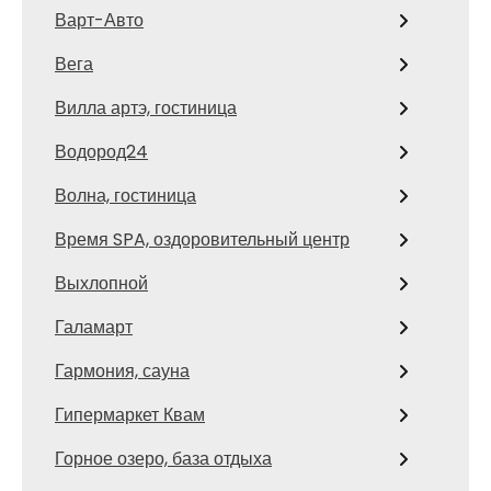
Варт-Авто
Вега
Вилла артэ, гостиница
Водород24
Волна, гостиница
Время SPA, оздоровительный центр
Выхлопной
Галамарт
Гармония, сауна
Гипермаркет Квам
Горное озеро, база отдыха