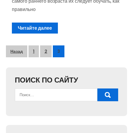
самого раннего возраста их следует обучать, как
правильно
Читайте далее
Пагинация
Назад
1
2
3
записей
ПОИСК ПО САЙТУ